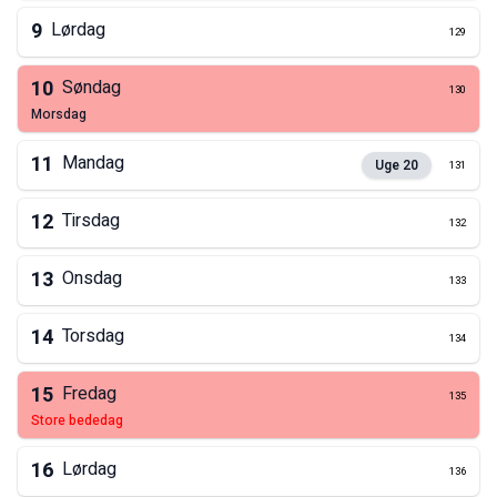
9
Lørdag
129
10
Søndag
130
morsdag
11
Mandag
Uge
20
131
12
Tirsdag
132
13
Onsdag
133
14
Torsdag
134
15
Fredag
135
store bededag
16
Lørdag
136