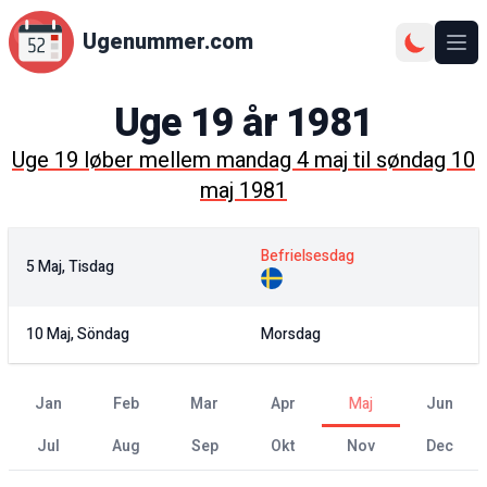
Ugenummer.com
Åbn
Uge
19
år
1981
Uge
19
løber mellem
mandag 4 maj
til
søndag 10
maj 1981
Befrielsesdag
5 Maj, Tisdag
10 Maj, Söndag
Morsdag
jan
feb
mar
apr
maj
jun
jul
aug
sep
okt
nov
dec