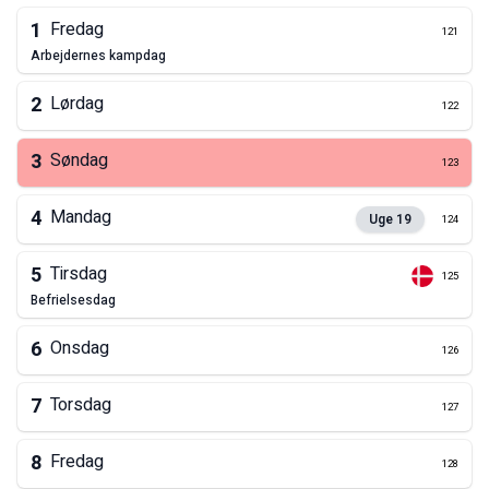
1
Fredag
121
arbejdernes kampdag
2
Lørdag
122
3
Søndag
123
4
Mandag
Uge
19
124
5
Tirsdag
125
befrielsesdag
6
Onsdag
126
7
Torsdag
127
8
Fredag
128