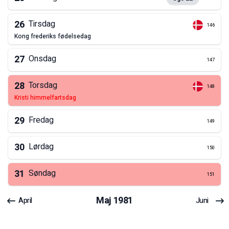
26
Tirsdag
146
kong frederiks fødelsedag
27
Onsdag
147
28
Torsdag
148
kristi himmelfartsdag
29
Fredag
149
30
Lørdag
150
31
Søndag
151
Maj
1981
April
Juni