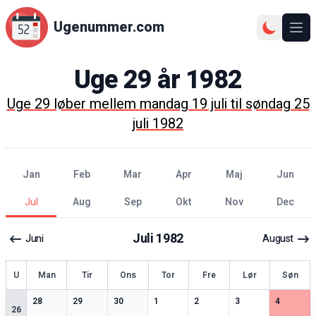
Ugenummer.com
Åbn
Uge
29
år
1982
Uge
29
løber mellem
mandag 19 juli
til
søndag 25
juli 1982
jan
feb
mar
apr
maj
jun
jul
aug
sep
okt
nov
dec
Juli
1982
Juni
August
ge
U
Man
Tir
Ons
Tor
Fre
Lør
Søn
0
særlige datoer
0
særlige datoer
0
særlige datoer
0
særlige datoer
0
særlige datoer
0
særlige datoer
0
særlige 
28
29
30
1
2
3
4
26