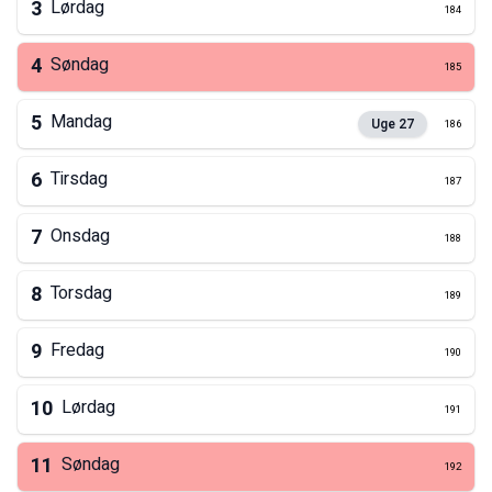
3
Lørdag
184
4
Søndag
185
5
Mandag
Uge
27
186
6
Tirsdag
187
7
Onsdag
188
8
Torsdag
189
9
Fredag
190
10
Lørdag
191
11
Søndag
192