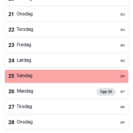
21
Onsdag
202
22
Torsdag
203
23
Fredag
204
24
Lørdag
205
25
Søndag
206
26
Mandag
Uge
30
207
27
Tirsdag
208
28
Onsdag
209