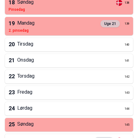
18
Søndag
138
pinsedag
19
Mandag
Uge
21
139
2. pinsedag
20
Tirsdag
140
21
Onsdag
141
22
Torsdag
142
23
Fredag
143
24
Lørdag
144
25
Søndag
145