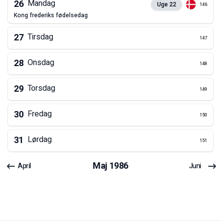
26
Mandag
Uge
22
146
kong frederiks fødelsedag
27
Tirsdag
147
28
Onsdag
148
29
Torsdag
149
30
Fredag
150
31
Lørdag
151
Maj
1986
April
Juni