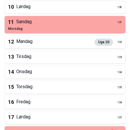
10
Lørdag
130
11
Søndag
131
morsdag
12
Mandag
Uge
20
132
13
Tirsdag
133
14
Onsdag
134
15
Torsdag
135
16
Fredag
136
17
Lørdag
137