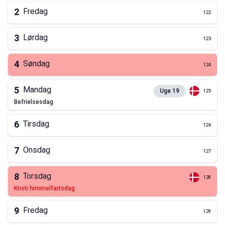
2
Fredag
122
3
Lørdag
123
4
Søndag
124
5
Mandag
Uge
19
125
befrielsesdag
6
Tirsdag
126
7
Onsdag
127
8
Torsdag
128
kristi himmelfartsdag
9
Fredag
129