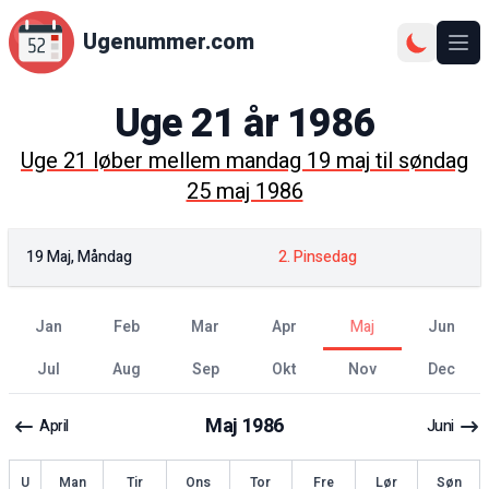
Ugenummer.com
Åbn
Uge
21
år
1986
Uge
21
løber mellem
mandag 19 maj
til
søndag
25 maj 1986
19 Maj, Måndag
2. Pinsedag
jan
feb
mar
apr
maj
jun
jul
aug
sep
okt
nov
dec
Maj
1986
April
Juni
ge
U
Man
Tir
Ons
Tor
Fre
Lør
Søn