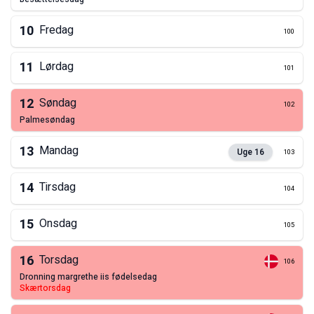
10
Fredag
100
11
Lørdag
101
12
Søndag
102
palmesøndag
13
Mandag
Uge
16
103
14
Tirsdag
104
15
Onsdag
105
16
Torsdag
106
dronning margrethe iis fødelsedag
skærtorsdag