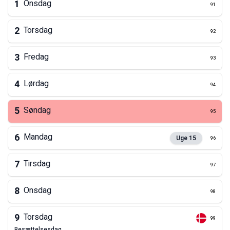
1
Onsdag
91
2
Torsdag
92
3
Fredag
93
4
Lørdag
94
5
Søndag
95
6
Mandag
Uge
15
96
7
Tirsdag
97
8
Onsdag
98
9
Torsdag
99
besættelsesdag