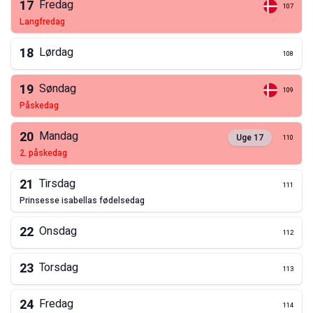
17
Fredag
107
langfredag
18
Lørdag
108
19
Søndag
109
påskedag
20
Mandag
Uge
17
110
2. påskedag
21
Tirsdag
111
prinsesse isabellas fødelsedag
22
Onsdag
112
23
Torsdag
113
24
Fredag
114