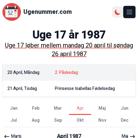
Ugenummer.com
Åbn
Uge
17
år
1987
Uge
17
løber mellem
mandag 20 april
til
søndag
26 april 1987
20 April, Måndag
2. Påskedag
21 April, Tisdag
Prinsesse Isabellas Fødelsedag
jan
feb
mar
apr
maj
jun
jul
aug
sep
okt
nov
dec
April
1987
Marts
Maj