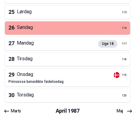
25
Lørdag
115
26
Søndag
116
27
Mandag
Uge
18
117
28
Tirsdag
118
29
Onsdag
119
prinsesse benedikte fødelsedag
30
Torsdag
120
April
1987
Marts
Maj