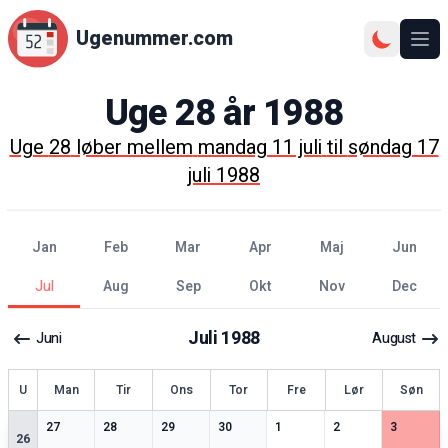
Ugenummer.com
Åbn
Uge
28
år
1988
Uge
28
løber mellem
mandag 11 juli
til
søndag 17
juli 1988
jan
feb
mar
apr
maj
jun
jul
aug
sep
okt
nov
dec
Juli
1988
Juni
August
ge
U
Man
Tir
Ons
Tor
Fre
Lør
Søn
0
særlige datoer
0
særlige datoer
0
særlige datoer
0
særlige datoer
0
særlige datoer
0
særlige datoer
0
særlige 
27
28
29
30
1
2
3
26