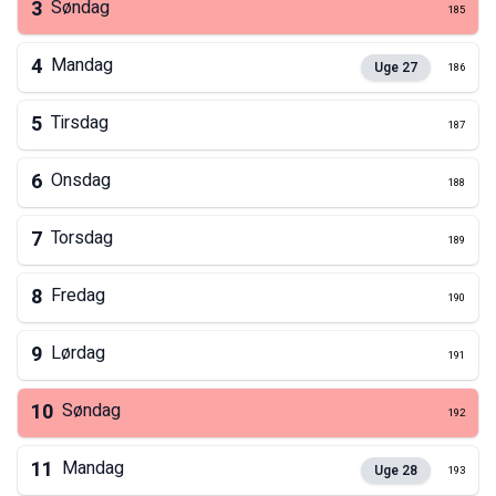
3
Søndag
185
4
Mandag
Uge
27
186
5
Tirsdag
187
6
Onsdag
188
7
Torsdag
189
8
Fredag
190
9
Lørdag
191
10
Søndag
192
11
Mandag
Uge
28
193