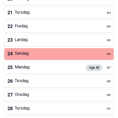
21
Torsdag
203
22
Fredag
204
23
Lørdag
205
24
Søndag
206
25
Mandag
Uge
30
207
26
Tirsdag
208
27
Onsdag
209
28
Torsdag
210