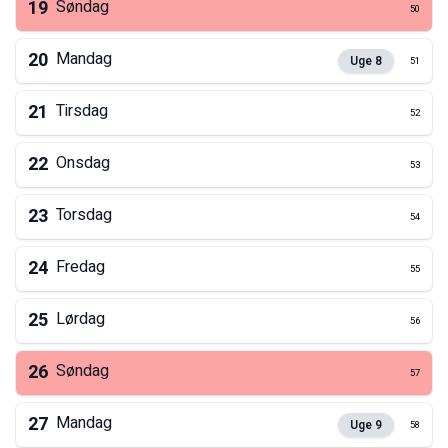
19
Søndag
50
20
Mandag
Uge
8
51
21
Tirsdag
52
22
Onsdag
53
23
Torsdag
54
24
Fredag
55
25
Lørdag
56
26
Søndag
57
27
Mandag
Uge
9
58