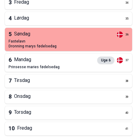
3
Fredag
34
4
Lørdag
35
5
Søndag
36
fastelavn
dronning marys fødelsedag
6
Mandag
Uge
6
37
prinsesse maries fødelsedag
7
Tirsdag
38
8
Onsdag
39
9
Torsdag
40
10
Fredag
41