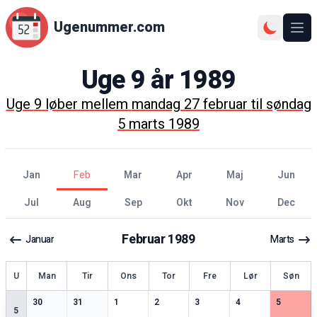
Ugenummer.com
Åbn
Uge
9
år
1989
Uge
9
løber mellem
mandag 27 februar
til
søndag
5 marts 1989
jan
feb
mar
apr
maj
jun
jul
aug
sep
okt
nov
dec
Februar
1989
Januar
Marts
ge
U
Man
Tir
Ons
Tor
Fre
Lør
Søn
0
særlige datoer
0
særlige datoer
0
særlige datoer
0
særlige datoer
0
særlige datoer
0
særlige datoer
2
særlige 
30
31
1
2
3
4
5
5