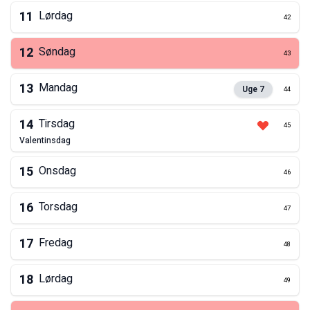
11
Lørdag
42
12
Søndag
43
13
Mandag
Uge
7
44
14
Tirsdag
45
valentinsdag
15
Onsdag
46
16
Torsdag
47
17
Fredag
48
18
Lørdag
49