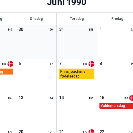
Juni
1990
ag
Onsdag
Torsdag
Fredag
30
31
1
149
150
151
15
6
7
8
156
157
158
15
ag
prins joachims
fødelsedag
13
14
15
163
164
165
166
valdemarsdag
20
21
22
170
171
172
17