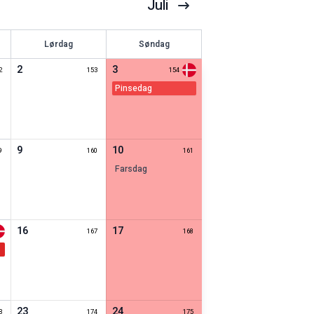
Juli
Lørdag
Søndag
2
3
2
153
154
pinsedag
9
10
9
160
161
farsdag
16
17
167
168
23
24
3
174
175