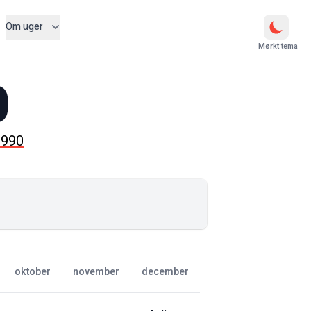
Om uger
Mørkt tema
0
1990
oktober
november
december