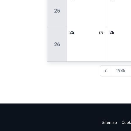
25
25
26
176
26
1986
Föregående år
Sitemap
Cooki