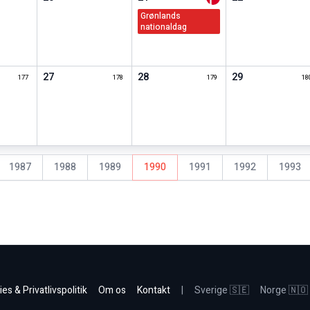
grønlands
nationaldag
27
28
29
177
178
179
18
1987
1988
1989
1990
1991
1992
1993
es & Privatlivspolitik
Om os
Kontakt
|
Sverige 🇸🇪
Norge 🇳🇴