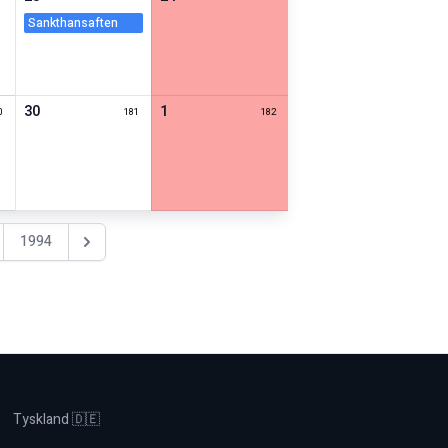
sankthansaften
30
1
0
181
182
1994
Nästa år
Tyskland 🇩🇪