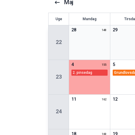
Maj
U
ge
Mandag
Tirsd
28
29
148
22
4
5
155
2. pinsedag
grundlovsd
23
11
12
162
24
18
19
169