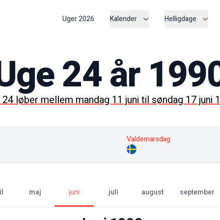
Uger
2026
Kalender
Helligdage
Uge
24
år
199
e
24
løber mellem
mandag 11 juni
til
søndag 17 juni 
Valdemarsdag
il
maj
juni
juli
august
september