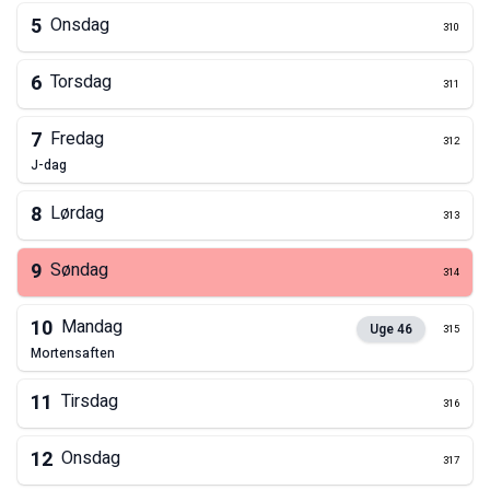
5
Onsdag
310
6
Torsdag
311
7
Fredag
312
j-dag
8
Lørdag
313
9
Søndag
314
10
Mandag
Uge
46
315
mortensaften
11
Tirsdag
316
12
Onsdag
317