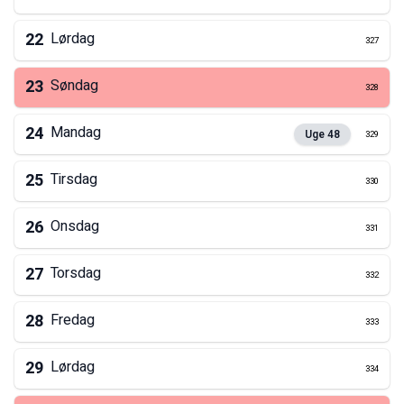
22
Lørdag
327
23
Søndag
328
24
Mandag
Uge
48
329
25
Tirsdag
330
26
Onsdag
331
27
Torsdag
332
28
Fredag
333
29
Lørdag
334