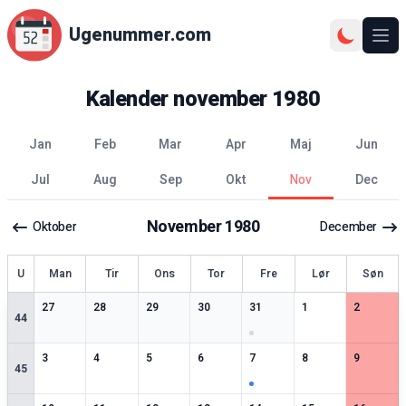
Ugenummer.com
Åbn
Kalender
november
1980
jan
feb
mar
apr
maj
jun
jul
aug
sep
okt
nov
dec
November
1980
Oktober
December
ge
U
Man
Tir
Ons
Tor
Fre
Lør
Søn
0
særlige datoer
0
særlige datoer
0
særlige datoer
0
særlige datoer
1
særlige datoer
0
særlige datoer
0
særlige 
27
28
29
30
31
1
2
44
0
særlige datoer
0
særlige datoer
0
særlige datoer
0
særlige datoer
1
særlige datoer
0
særlige datoer
0
særlige 
3
4
5
6
7
8
9
45