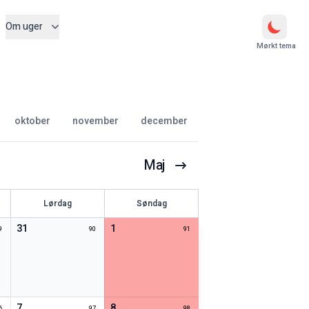
Om uger
Mørkt tema
oktober
november
december
Maj
Lørdag
Søndag
31
1
9
90
91
7
8
6
97
98