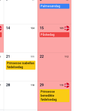
palmesøndag
14
15
104
105
påskedag
21
22
0
111
112
prinsesse isabellas
fødelsedag
28
29
7
118
119
prinsesse
benedikte
fødelsedag