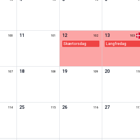
11
12
13
100
101
102
103
skærtorsdag
langfredag
18
19
20
107
108
109
11
25
26
27
114
115
116
11