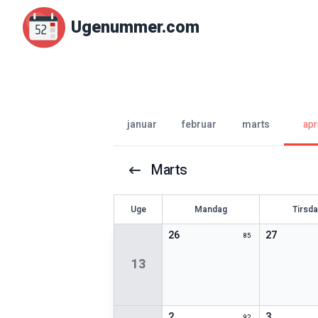
Ugenummer.com
januar
februar
marts
apri
Marts
U
ge
Mandag
Tirsd
26
27
85
13
2
3
92