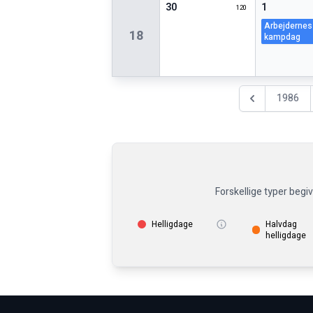
30
1
120
arbejdernes
18
kampdag
1986
Föregående år
Forskellige typer begi
Helligdage
Halvdag
helligdage