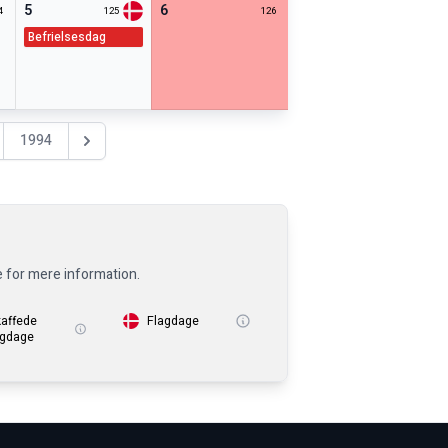
5
6
4
125
126
befrielsesdag
1994
Nästa år
e for mere information.
kaffede
Flagdage
igdage