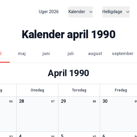
Uger
2026
Kalender
Helligdage
Kalender
april
1990
l
maj
juni
juli
august
september
April
1990
ag
Onsdag
Torsdag
Fredag
28
29
30
86
87
88
8
4
5
6
93
94
95
9