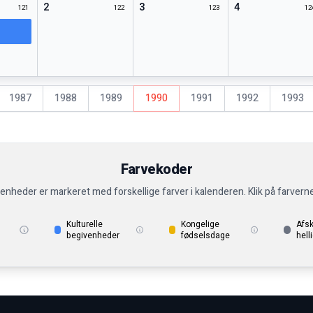
2
3
4
121
122
123
12
1987
1988
1989
1990
1991
1992
1993
Farvekoder
venheder er markeret med forskellige farver i kalenderen. Klik på farvern
Kulturelle
Kongelige
Afs
begivenheder
fødselsdage
hell