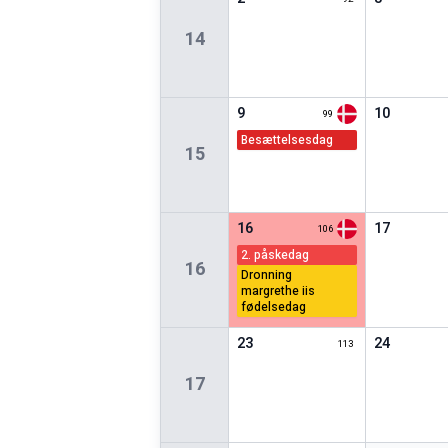
14
9
10
99
besættelsesdag
15
16
17
106
2. påskedag
16
dronning
margrethe iis
fødelsedag
23
24
113
17