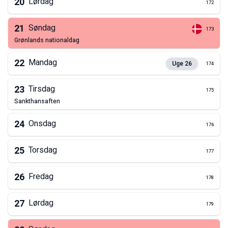
20
Lørdag
172
21
Søndag
173
grønlands nationaldag
22
Mandag
Uge
26
174
23
Tirsdag
175
sankthansaften
24
Onsdag
176
25
Torsdag
177
26
Fredag
178
27
Lørdag
179