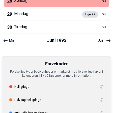
28
Søndag
180
29
Mandag
Uge
27
181
30
Tirsdag
182
Juni
1992
Maj
Juli
Farvekoder
Forskellige typer begivenheder er markeret med forskellige farver i
kalenderen. Klik på farverne for mere information.
Helligdage
Halvdag helligdage