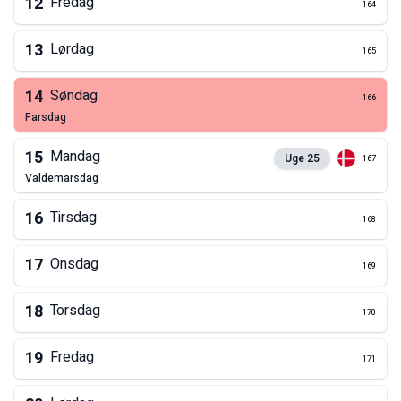
12
Fredag
164
13
Lørdag
165
14
Søndag
166
farsdag
15
Mandag
Uge
25
167
valdemarsdag
16
Tirsdag
168
17
Onsdag
169
18
Torsdag
170
19
Fredag
171