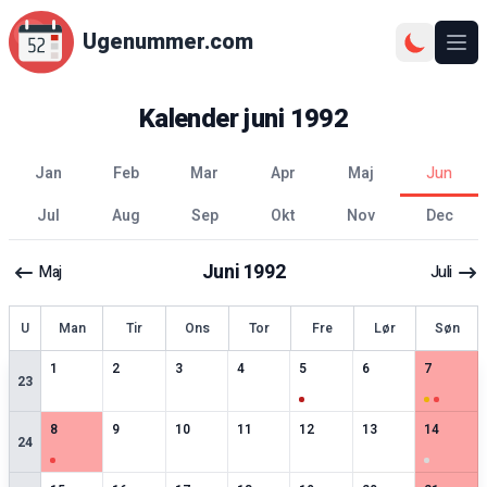
Ugenummer.com
Åbn
Kalender
juni
1992
jan
feb
mar
apr
maj
jun
jul
aug
sep
okt
nov
dec
Juni
1992
Maj
Juli
ge
U
Man
Tir
Ons
Tor
Fre
Lør
Søn
0
særlige datoer
0
særlige datoer
0
særlige datoer
0
særlige datoer
1
særlige datoer
0
særlige datoer
2
særlige 
1
2
3
4
5
6
7
23
1
særlige datoer
0
særlige datoer
0
særlige datoer
0
særlige datoer
0
særlige datoer
0
særlige datoer
1
særlige 
8
9
10
11
12
13
14
24