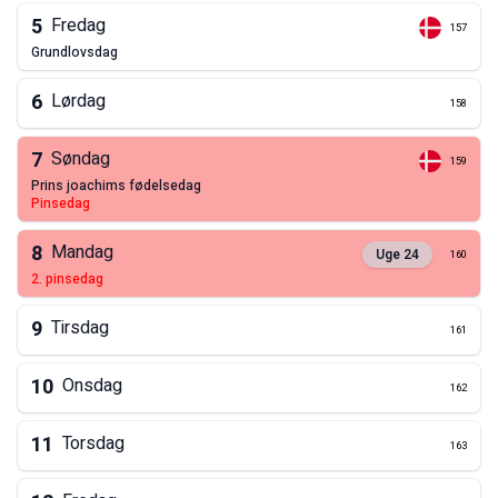
5
Fredag
157
grundlovsdag
6
Lørdag
158
7
Søndag
159
prins joachims fødelsedag
pinsedag
8
Mandag
Uge
24
160
2. pinsedag
9
Tirsdag
161
10
Onsdag
162
11
Torsdag
163