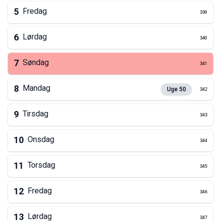
5
Fredag
339
6
Lørdag
340
7
Søndag
341
8
Mandag
Uge
50
342
9
Tirsdag
343
10
Onsdag
344
11
Torsdag
345
12
Fredag
346
13
Lørdag
347