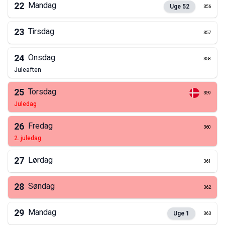
22
Mandag
Uge
52
356
23
Tirsdag
357
24
Onsdag
358
juleaften
25
Torsdag
359
juledag
26
Fredag
360
2. juledag
27
Lørdag
361
28
Søndag
362
29
Mandag
Uge
1
363