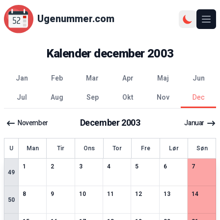
Ugenummer.com
Åbn
Kalender
december
2003
jan
feb
mar
apr
maj
jun
jul
aug
sep
okt
nov
dec
December
2003
November
Januar
ge
U
Man
Tir
Ons
Tor
Fre
Lør
Søn
0
særlige datoer
0
særlige datoer
0
særlige datoer
0
særlige datoer
0
særlige datoer
0
særlige datoer
0
særlige 
1
2
3
4
5
6
7
49
0
særlige datoer
0
særlige datoer
0
særlige datoer
0
særlige datoer
0
særlige datoer
0
særlige datoer
0
særlige 
8
9
10
11
12
13
14
50