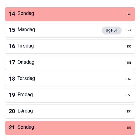
14
Søndag
348
15
Mandag
Uge
51
349
16
Tirsdag
350
17
Onsdag
351
18
Torsdag
352
19
Fredag
353
20
Lørdag
354
21
Søndag
355