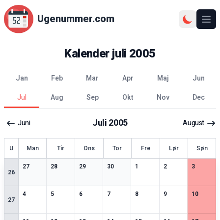
Ugenummer.com
Åbn
Kalender
juli
2005
jan
feb
mar
apr
maj
jun
jul
aug
sep
okt
nov
dec
Juli
2005
Juni
August
ge
U
Man
Tir
Ons
Tor
Fre
Lør
Søn
0
særlige datoer
0
særlige datoer
0
særlige datoer
0
særlige datoer
0
særlige datoer
0
særlige datoer
0
særlige 
27
28
29
30
1
2
3
26
0
særlige datoer
0
særlige datoer
0
særlige datoer
0
særlige datoer
0
særlige datoer
0
særlige datoer
0
særlige 
4
5
6
7
8
9
10
27