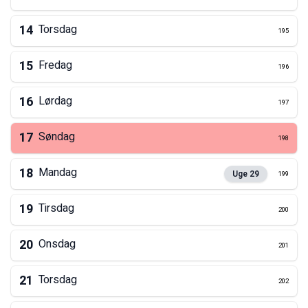
14
Torsdag
195
15
Fredag
196
16
Lørdag
197
17
Søndag
198
18
Mandag
Uge
29
199
19
Tirsdag
200
20
Onsdag
201
21
Torsdag
202