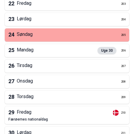
22
Fredag
203
23
Lørdag
204
24
Søndag
205
25
Mandag
Uge
30
206
26
Tirsdag
207
27
Onsdag
208
28
Torsdag
209
29
Fredag
210
færøernes nationaldag
30
Lørdag
211