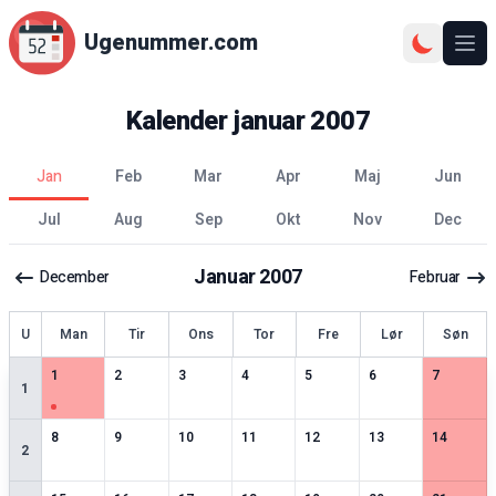
Ugenummer.com
Åbn
Kalender
januar
2007
jan
feb
mar
apr
maj
jun
jul
aug
sep
okt
nov
dec
Januar
2007
December
Februar
ge
U
Man
Tir
Ons
Tor
Fre
Lør
Søn
1
særlige datoer
0
særlige datoer
0
særlige datoer
0
særlige datoer
0
særlige datoer
1
særlige datoer
0
særlige 
1
2
3
4
5
6
7
1
0
særlige datoer
0
særlige datoer
0
særlige datoer
0
særlige datoer
0
særlige datoer
0
særlige datoer
0
særlige 
8
9
10
11
12
13
14
2