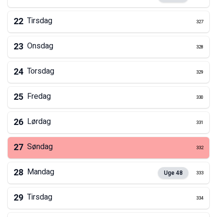
22
Tirsdag
327
23
Onsdag
328
24
Torsdag
329
25
Fredag
330
26
Lørdag
331
27
Søndag
332
28
Mandag
Uge
48
333
29
Tirsdag
334