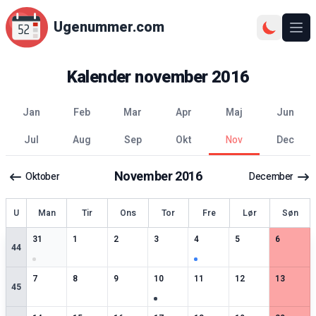
Ugenummer.com
Åbn
Kalender
november
2016
jan
feb
mar
apr
maj
jun
jul
aug
sep
okt
nov
dec
November
2016
Oktober
December
ge
U
Man
Tir
Ons
Tor
Fre
Lør
Søn
1
særlige datoer
0
særlige datoer
0
særlige datoer
0
særlige datoer
1
særlige datoer
0
særlige datoer
0
særlige 
31
1
2
3
4
5
6
44
0
særlige datoer
0
særlige datoer
0
særlige datoer
1
særlige datoer
0
særlige datoer
0
særlige datoer
0
særlige 
7
8
9
10
11
12
13
45