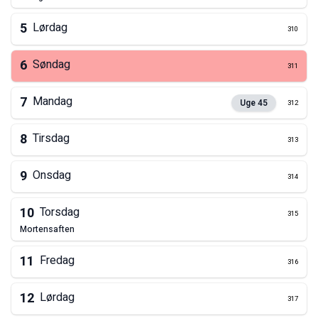
5
Lørdag
310
6
Søndag
311
7
Mandag
Uge
45
312
8
Tirsdag
313
9
Onsdag
314
10
Torsdag
315
mortensaften
11
Fredag
316
12
Lørdag
317