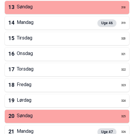
13
Søndag
318
14
Mandag
Uge
46
319
15
Tirsdag
320
16
Onsdag
321
17
Torsdag
322
18
Fredag
323
19
Lørdag
324
20
Søndag
325
21
Mandag
Uge
47
326