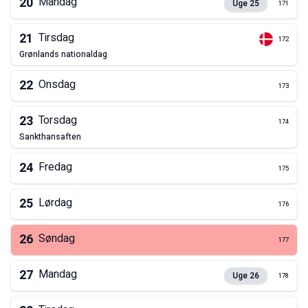
20
Mandag
Uge
25
171
21
Tirsdag
172
grønlands nationaldag
22
Onsdag
173
23
Torsdag
174
sankthansaften
24
Fredag
175
25
Lørdag
176
26
Søndag
177
27
Mandag
Uge
26
178