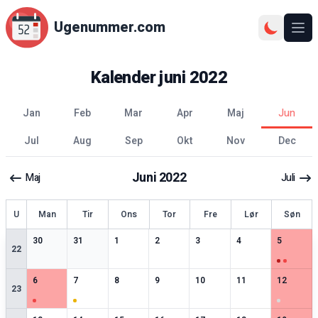
Ugenummer.com
Åbn
Kalender
juni
2022
jan
feb
mar
apr
maj
jun
jul
aug
sep
okt
nov
dec
Juni
2022
Maj
Juli
ge
U
Man
Tir
Ons
Tor
Fre
Lør
Søn
0
særlige datoer
0
særlige datoer
0
særlige datoer
0
særlige datoer
0
særlige datoer
0
særlige datoer
2
særlige 
30
31
1
2
3
4
5
22
1
særlige datoer
1
særlige datoer
0
særlige datoer
0
særlige datoer
0
særlige datoer
0
særlige datoer
1
særlige 
6
7
8
9
10
11
12
23