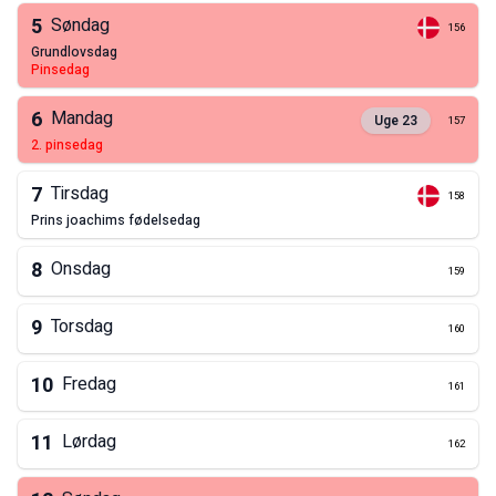
5
Søndag
156
grundlovsdag
pinsedag
6
Mandag
Uge
23
157
2. pinsedag
7
Tirsdag
158
prins joachims fødelsedag
8
Onsdag
159
9
Torsdag
160
10
Fredag
161
11
Lørdag
162