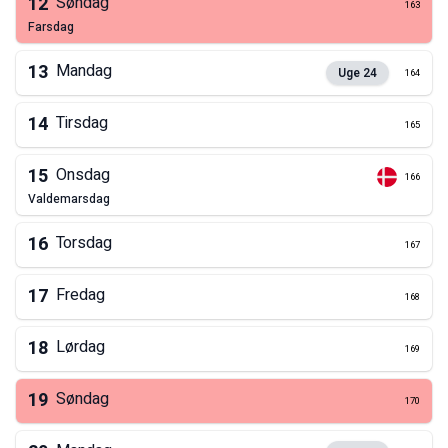
12
Søndag
163
farsdag
13
Mandag
Uge
24
164
14
Tirsdag
165
15
Onsdag
166
valdemarsdag
16
Torsdag
167
17
Fredag
168
18
Lørdag
169
19
Søndag
170