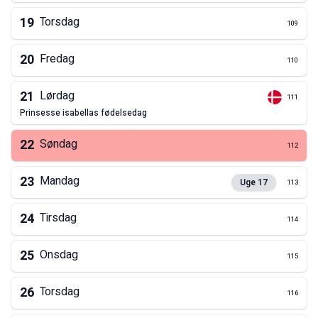
19
Torsdag
109
20
Fredag
110
21
Lørdag
111
prinsesse isabellas fødelsedag
22
Søndag
112
23
Mandag
Uge
17
113
24
Tirsdag
114
25
Onsdag
115
26
Torsdag
116