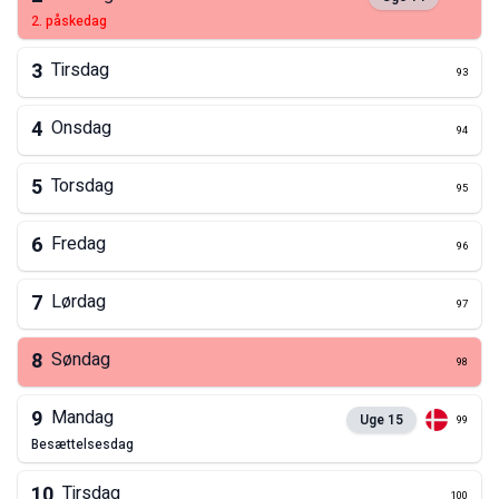
2. påskedag
3
Tirsdag
93
4
Onsdag
94
5
Torsdag
95
6
Fredag
96
7
Lørdag
97
8
Søndag
98
9
Mandag
Uge
15
99
besættelsesdag
10
Tirsdag
100