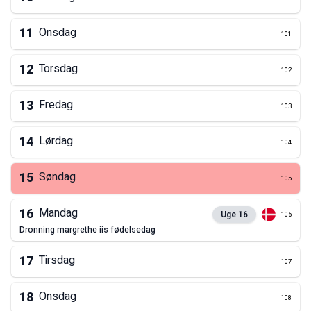
11
Onsdag
101
12
Torsdag
102
13
Fredag
103
14
Lørdag
104
15
Søndag
105
16
Mandag
Uge
16
106
dronning margrethe iis fødelsedag
17
Tirsdag
107
18
Onsdag
108