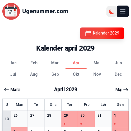
Ugenummer.com
Åbn
Kalender
2029
Kalender
april
2029
jan
feb
mar
apr
maj
jun
jul
aug
sep
okt
nov
dec
April
2029
Marts
Maj
ge
U
Man
Tir
Ons
Tor
Fre
Lør
Søn
0
særlige datoer
0
særlige datoer
0
særlige datoer
1
særlige datoer
1
særlige datoer
0
særlige datoer
1
særlige 
26
27
28
29
30
31
1
13