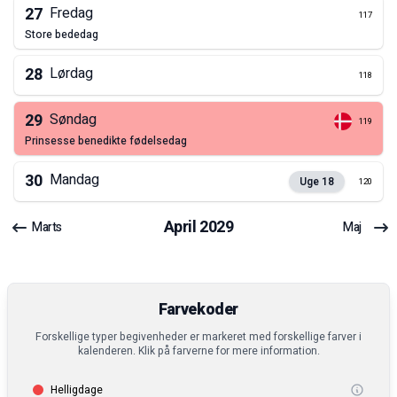
27
Fredag
117
store bededag
28
Lørdag
118
29
Søndag
119
prinsesse benedikte fødelsedag
30
Mandag
Uge
18
120
April
2029
Marts
Maj
Farvekoder
Forskellige typer begivenheder er markeret med forskellige farver i
kalenderen. Klik på farverne for mere information.
Helligdage