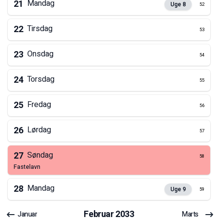
21
Mandag
Uge
8
52
22
Tirsdag
53
23
Onsdag
54
24
Torsdag
55
25
Fredag
56
26
Lørdag
57
27
Søndag
58
fastelavn
28
Mandag
Uge
9
59
Februar
2033
Januar
Marts