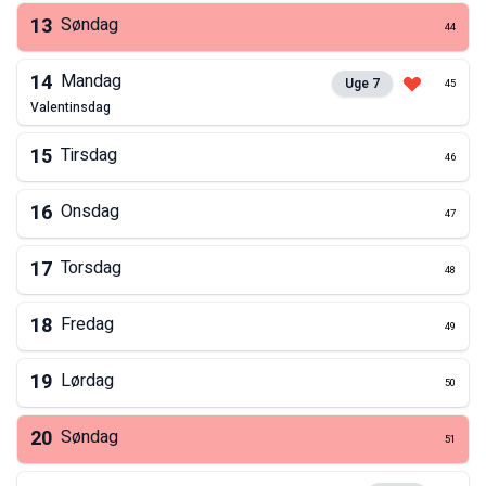
13
Søndag
44
14
Mandag
Uge
7
45
valentinsdag
15
Tirsdag
46
16
Onsdag
47
17
Torsdag
48
18
Fredag
49
19
Lørdag
50
20
Søndag
51