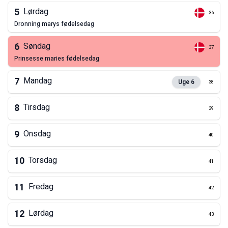
5
Lørdag
36
dronning marys fødelsedag
6
Søndag
37
prinsesse maries fødelsedag
7
Mandag
Uge
6
38
8
Tirsdag
39
9
Onsdag
40
10
Torsdag
41
11
Fredag
42
12
Lørdag
43