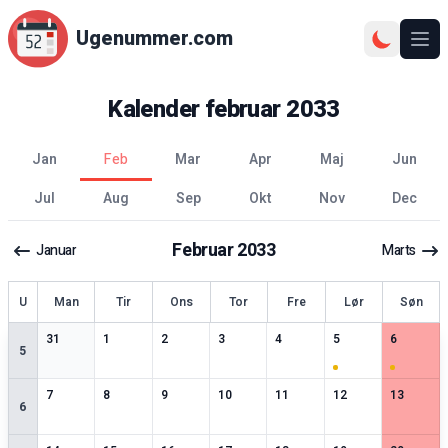
Ugenummer.com
Åbn
Kalender
februar
2033
jan
feb
mar
apr
maj
jun
jul
aug
sep
okt
nov
dec
Februar
2033
Januar
Marts
ge
U
Man
Tir
Ons
Tor
Fre
Lør
Søn
0
særlige datoer
0
særlige datoer
0
særlige datoer
0
særlige datoer
0
særlige datoer
1
særlige datoer
1
særlige 
31
1
2
3
4
5
6
5
0
særlige datoer
0
særlige datoer
0
særlige datoer
0
særlige datoer
0
særlige datoer
0
særlige datoer
0
særlige 
7
8
9
10
11
12
13
6