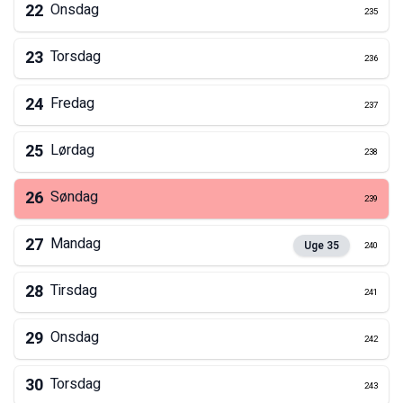
22
Onsdag
235
23
Torsdag
236
24
Fredag
237
25
Lørdag
238
26
Søndag
239
27
Mandag
Uge
35
240
28
Tirsdag
241
29
Onsdag
242
30
Torsdag
243