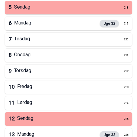
5
Søndag
218
6
Mandag
Uge
32
219
7
Tirsdag
220
8
Onsdag
221
9
Torsdag
222
10
Fredag
223
11
Lørdag
224
12
Søndag
225
13
Mandag
Uge
33
226