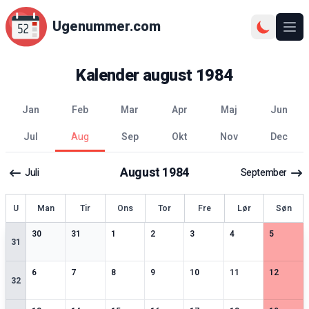
Ugenummer.com
Åbn
Kalender
august
1984
jan
feb
mar
apr
maj
jun
jul
aug
sep
okt
nov
dec
August
1984
Juli
September
ge
U
Man
Tir
Ons
Tor
Fre
Lør
Søn
0
særlige datoer
0
særlige datoer
0
særlige datoer
0
særlige datoer
0
særlige datoer
0
særlige datoer
0
særlige 
30
31
1
2
3
4
5
31
0
særlige datoer
0
særlige datoer
0
særlige datoer
0
særlige datoer
0
særlige datoer
0
særlige datoer
0
særlige 
6
7
8
9
10
11
12
32