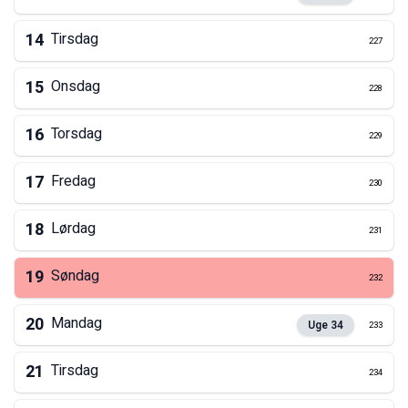
14
Tirsdag
227
15
Onsdag
228
16
Torsdag
229
17
Fredag
230
18
Lørdag
231
19
Søndag
232
20
Mandag
Uge
34
233
21
Tirsdag
234