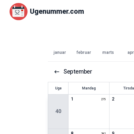
Ugenummer.com
januar
februar
marts
apr
September
U
ge
Mandag
Tirsd
1
2
275
40
8
9
282