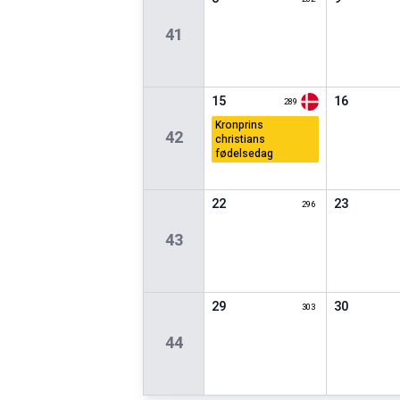
41
15
16
289
kronprins
42
christians
fødelsedag
22
23
296
43
29
30
303
44