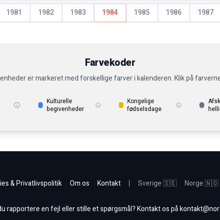
1981
1982
1983
1984
1985
1986
1987
Farvekoder
venheder er markeret med forskellige farver i kalenderen. Klik på farvern
Kulturelle
Kongelige
Afs
begivenheder
fødselsdage
hell
es & Privatlivspolitik
Om os
Kontakt
|
Sverige 🇸🇪
Norge 🇳🇴
 rapportere en fejl eller stille et spørgsmål? Kontakt os på
kontakt@nor