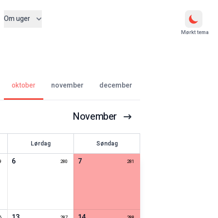
Om uger
Mørkt tema
oktober
november
december
November
Lørdag
Søndag
6
7
9
280
281
13
14
6
287
288