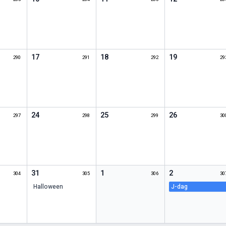
17
18
19
290
291
292
29
24
25
26
297
298
299
30
31
1
2
304
305
306
30
halloween
j-dag