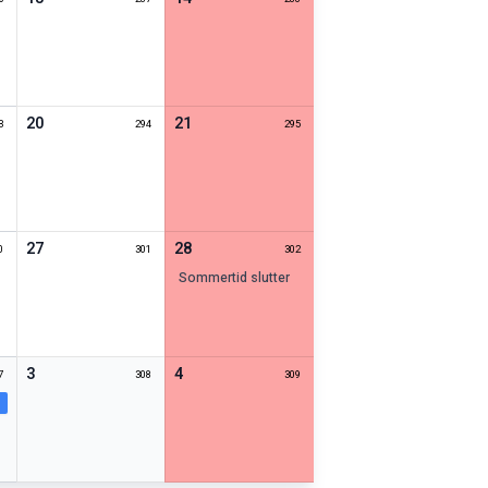
20
21
3
294
295
27
28
0
301
302
sommertid slutter
3
4
7
308
309