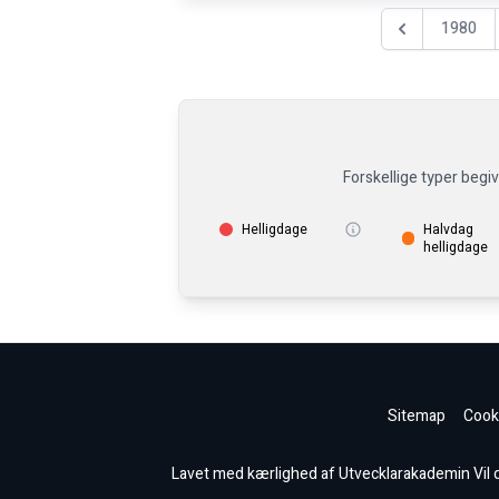
1980
Föregående år
Forskellige typer begi
Helligdage
Halvdag
helligdage
Sitemap
Cooki
Lavet med kærlighed af Utvecklarakademin Vil du