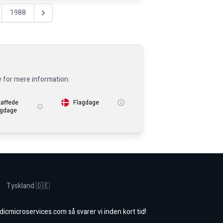
1988
Nästa år
e for mere information.
kaffede
Flagdage
igdage
Tyskland 🇩🇪
dicmicroservices.com
så svarer vi inden kort tid!