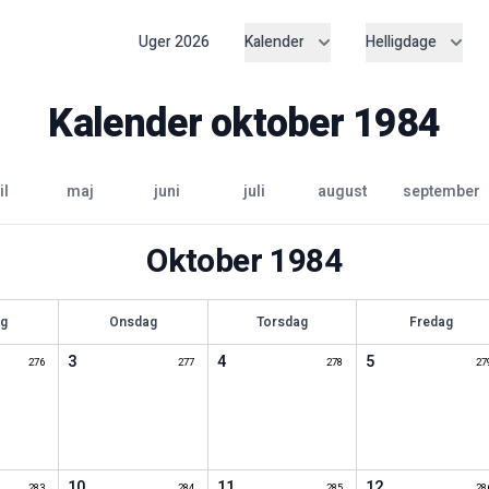
Uger
2026
Kalender
Helligdage
Kalender
oktober
1984
il
maj
juni
juli
august
september
Oktober
1984
ag
Onsdag
Torsdag
Fredag
3
4
5
276
277
278
27
10
11
12
283
284
285
28