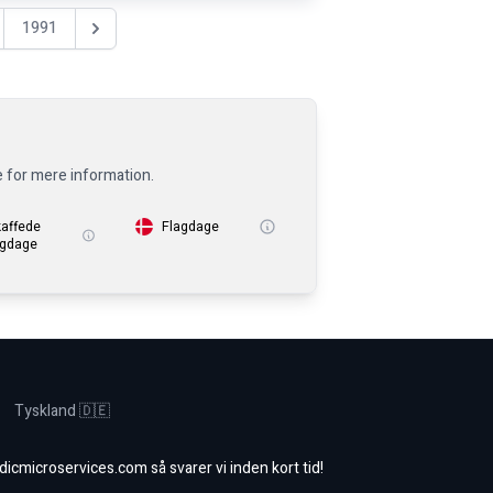
1991
Nästa år
e for mere information.
kaffede
Flagdage
igdage
Tyskland 🇩🇪
dicmicroservices.com
så svarer vi inden kort tid!