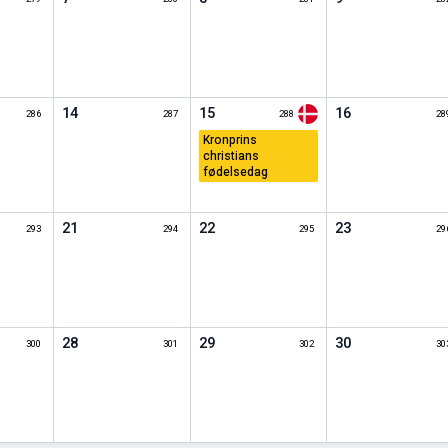
14
15
16
286
287
288
28
kronprins
christians
fødelsedag
21
22
23
293
294
295
29
28
29
30
300
301
302
30