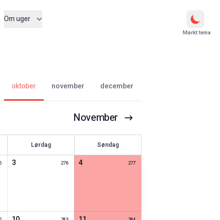
Om uger
Mørkt tema
oktober
november
december
November
Lørdag
Søndag
3
4
5
276
277
10
11
2
283
284