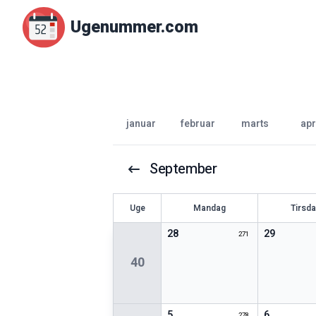
Ugenummer.com
januar
februar
marts
apr
September
U
ge
Mandag
Tirsd
28
29
271
40
5
6
278