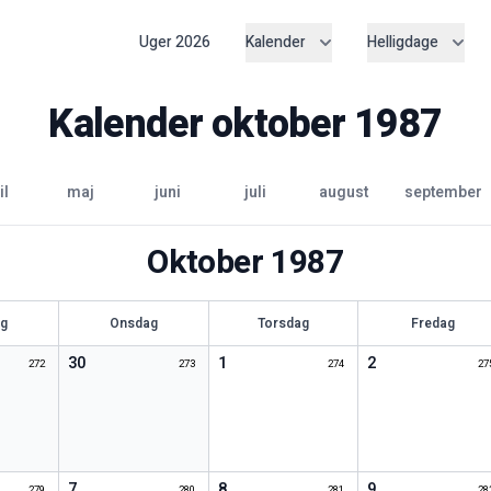
Uger
2026
Kalender
Helligdage
Kalender
oktober
1987
il
maj
juni
juli
august
september
Oktober
1987
ag
Onsdag
Torsdag
Fredag
30
1
2
272
273
274
27
7
8
9
279
280
281
28