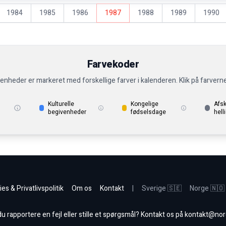
1984
1985
1986
1987
1988
1989
1990
Farvekoder
venheder er markeret med forskellige farver i kalenderen. Klik på farvern
Kulturelle
Kongelige
Afs
begivenheder
fødselsdage
hell
es & Privatlivspolitik
Om os
Kontakt
|
Sverige 🇸🇪
Norge 🇳🇴
 rapportere en fejl eller stille et spørgsmål? Kontakt os på
kontakt@nor