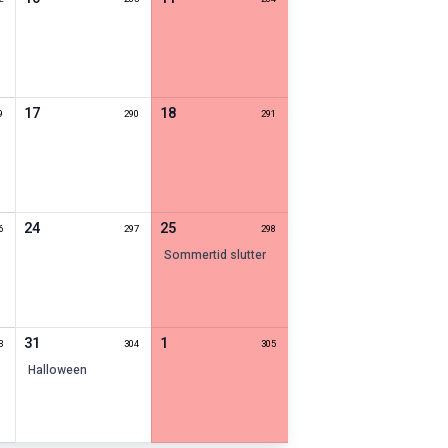
17
18
9
290
291
24
25
6
297
298
sommertid slutter
31
1
3
304
305
halloween