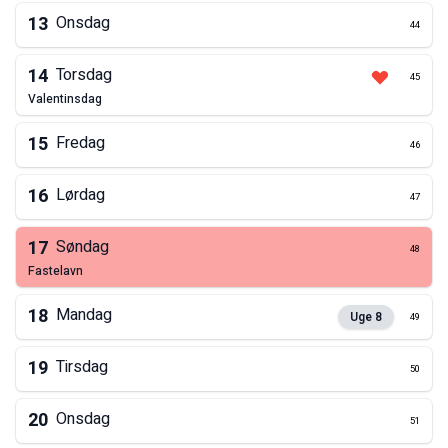
13
Onsdag
44
14
Torsdag
45
valentinsdag
15
Fredag
46
16
Lørdag
47
17
Søndag
48
fastelavn
18
Mandag
Uge
8
49
19
Tirsdag
50
20
Onsdag
51