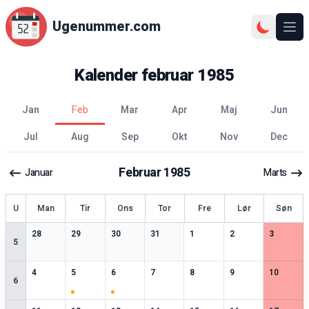
Ugenummer.com
Åbn
Kalender
februar
1985
jan
feb
mar
apr
maj
jun
jul
aug
sep
okt
nov
dec
Februar
1985
Januar
Marts
ge
U
Man
Tir
Ons
Tor
Fre
Lør
Søn
0
særlige datoer
0
særlige datoer
0
særlige datoer
0
særlige datoer
0
særlige datoer
0
særlige datoer
0
særlige 
28
29
30
31
1
2
3
5
0
særlige datoer
1
særlige datoer
1
særlige datoer
0
særlige datoer
0
særlige datoer
0
særlige datoer
0
særlige 
4
5
6
7
8
9
10
6