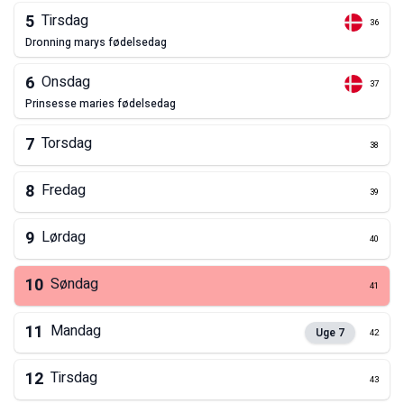
5
Tirsdag
36
dronning marys fødelsedag
6
Onsdag
37
prinsesse maries fødelsedag
7
Torsdag
38
8
Fredag
39
9
Lørdag
40
10
Søndag
41
11
Mandag
Uge
7
42
12
Tirsdag
43