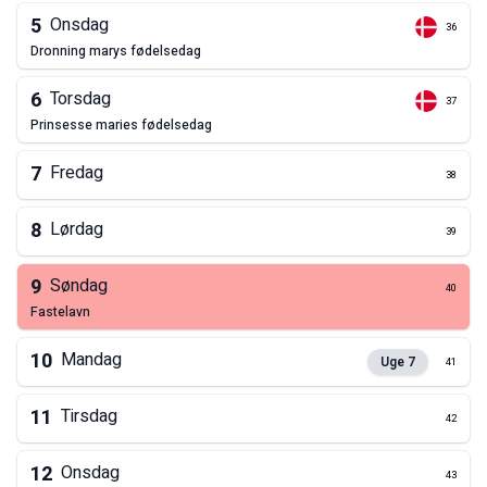
5
Onsdag
36
dronning marys fødelsedag
6
Torsdag
37
prinsesse maries fødelsedag
7
Fredag
38
8
Lørdag
39
9
Søndag
40
fastelavn
10
Mandag
Uge
7
41
11
Tirsdag
42
12
Onsdag
43