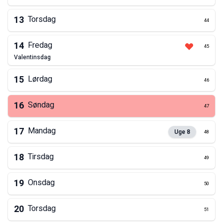
13
Torsdag
44
14
Fredag
45
valentinsdag
15
Lørdag
46
16
Søndag
47
17
Mandag
Uge
8
48
18
Tirsdag
49
19
Onsdag
50
20
Torsdag
51