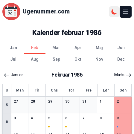
Ugenummer.com
Åbn
Kalender
februar
1986
jan
feb
mar
apr
maj
jun
jul
aug
sep
okt
nov
dec
Februar
1986
Januar
Marts
ge
U
Man
Tir
Ons
Tor
Fre
Lør
Søn
0
særlige datoer
0
særlige datoer
0
særlige datoer
0
særlige datoer
0
særlige datoer
0
særlige datoer
0
særlige 
27
28
29
30
31
1
2
5
0
særlige datoer
0
særlige datoer
1
særlige datoer
1
særlige datoer
0
særlige datoer
0
særlige datoer
1
særlige 
3
4
5
6
7
8
9
6