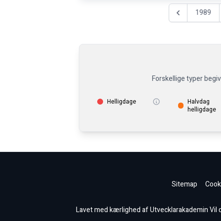
1989
Föregående år
Forskellige typer begi
Helligdage
Halvdag
helligdage
Sitemap
Cooki
Lavet med kærlighed af Utvecklarakademin Vil du