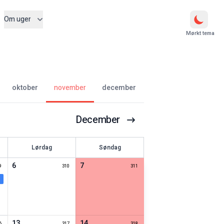
Om uger
Mørkt tema
oktober
november
december
December
Lørdag
Søndag
6
7
9
310
311
13
14
6
317
318