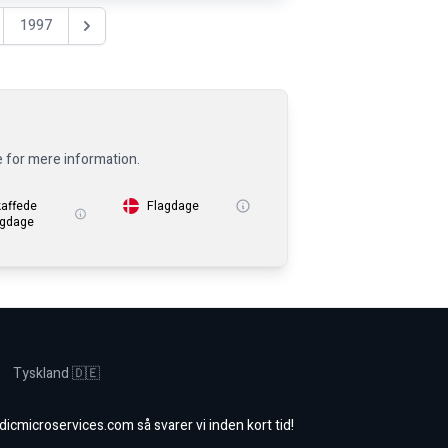
1997
Nästa år
e for mere information.
kaffede
Flagdage
igdage
Tyskland 🇩🇪
dicmicroservices.com
så svarer vi inden kort tid!