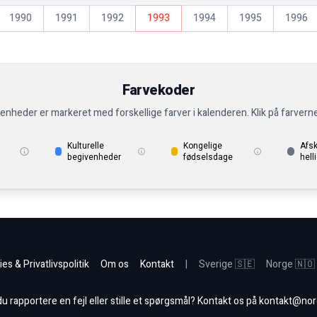
1990
1991
1992
1993
1994
1995
1996
Farvekoder
venheder er markeret med forskellige farver i kalenderen. Klik på farvern
Kulturelle
Kongelige
Afs
begivenheder
fødselsdage
hell
es & Privatlivspolitik
Om os
Kontakt
|
Sverige 🇸🇪
Norge 🇳🇴
 rapportere en fejl eller stille et spørgsmål? Kontakt os på
kontakt@nor