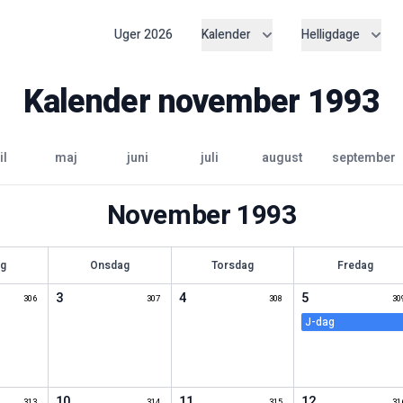
Uger
2026
Kalender
Helligdage
Kalender
november
1993
il
maj
juni
juli
august
september
November
1993
ag
Onsdag
Torsdag
Fredag
3
4
5
306
307
308
30
j-dag
10
11
12
313
314
315
31