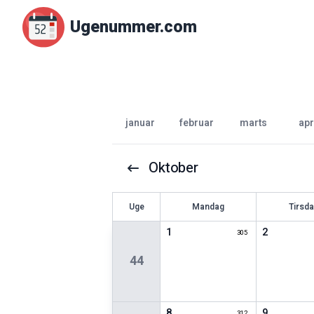
Ugenummer.com
januar
februar
marts
apr
Oktober
U
ge
Mandag
Tirsd
1
2
305
44
8
9
312