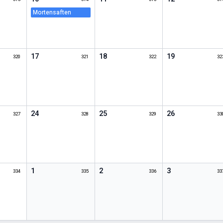
mortensaften
17
18
19
320
321
322
32
24
25
26
327
328
329
33
1
2
3
334
335
336
33