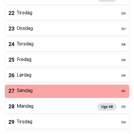
22
Tirsdag
326
23
Onsdag
327
24
Torsdag
328
25
Fredag
329
26
Lørdag
330
27
Søndag
331
28
Mandag
Uge
48
332
29
Tirsdag
333