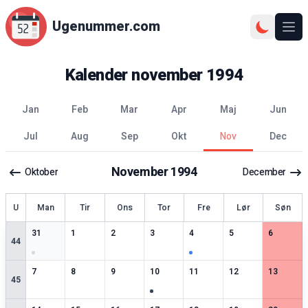
Ugenummer.com
Åbn
Kalender
november
1994
jan
feb
mar
apr
maj
jun
jul
aug
sep
okt
nov
dec
November
1994
Oktober
December
ge
U
Man
Tir
Ons
Tor
Fre
Lør
Søn
1
særlige datoer
0
særlige datoer
0
særlige datoer
0
særlige datoer
1
særlige datoer
0
særlige datoer
0
særlige 
31
1
2
3
4
5
6
44
0
særlige datoer
0
særlige datoer
0
særlige datoer
1
særlige datoer
0
særlige datoer
0
særlige datoer
0
særlige 
7
8
9
10
11
12
13
45