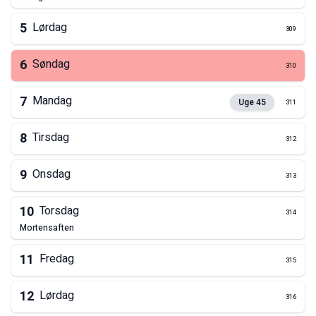
5
Lørdag
309
6
Søndag
310
7
Mandag
Uge
45
311
8
Tirsdag
312
9
Onsdag
313
10
Torsdag
314
mortensaften
11
Fredag
315
12
Lørdag
316