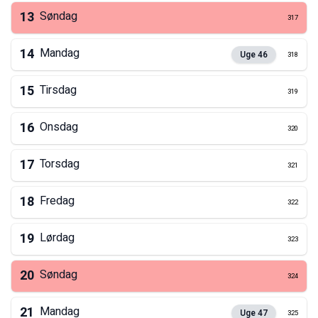
13
Søndag
317
14
Mandag
Uge
46
318
15
Tirsdag
319
16
Onsdag
320
17
Torsdag
321
18
Fredag
322
19
Lørdag
323
20
Søndag
324
21
Mandag
Uge
47
325