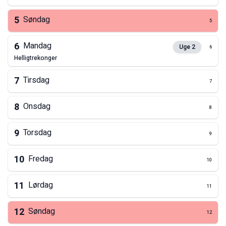
5
Søndag
5
6
Mandag
Uge
2
6
helligtrekonger
7
Tirsdag
7
8
Onsdag
8
9
Torsdag
9
10
Fredag
10
11
Lørdag
11
12
Søndag
12