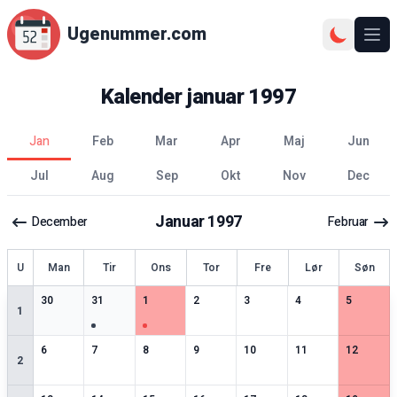
Ugenummer.com
Åbn
Kalender
januar
1997
jan
feb
mar
apr
maj
jun
jul
aug
sep
okt
nov
dec
Januar
1997
December
Februar
ge
U
Man
Tir
Ons
Tor
Fre
Lør
Søn
0
særlige datoer
1
særlige datoer
1
særlige datoer
0
særlige datoer
0
særlige datoer
0
særlige datoer
0
særlige 
30
31
1
2
3
4
5
1
1
særlige datoer
0
særlige datoer
0
særlige datoer
0
særlige datoer
0
særlige datoer
0
særlige datoer
0
særlige 
6
7
8
9
10
11
12
2