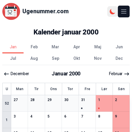
Ugenummer.com
Åbn
Kalender
januar
2000
jan
feb
mar
apr
maj
jun
jul
aug
sep
okt
nov
dec
Januar
2000
December
Februar
ge
U
Man
Tir
Ons
Tor
Fre
Lør
Søn
0
særlige datoer
0
særlige datoer
0
særlige datoer
0
særlige datoer
1
særlige datoer
1
særlige datoer
0
særlige 
27
28
29
30
31
1
2
52
0
særlige datoer
0
særlige datoer
0
særlige datoer
1
særlige datoer
0
særlige datoer
0
særlige datoer
0
særlige 
3
4
5
6
7
8
9
1