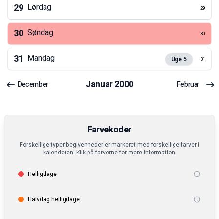
29
Lørdag
29
30
Søndag
30
31
Mandag
Uge
5
31
Januar
2000
December
Februar
Farvekoder
Forskellige typer begivenheder er markeret med forskellige farver i
kalenderen. Klik på farverne for mere information.
Helligdage
Halvdag helligdage