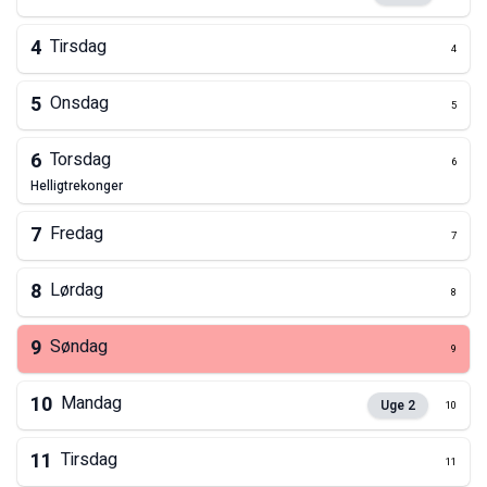
4
Tirsdag
4
5
Onsdag
5
6
Torsdag
6
helligtrekonger
7
Fredag
7
8
Lørdag
8
9
Søndag
9
10
Mandag
Uge
2
10
11
Tirsdag
11