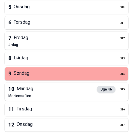
5
Onsdag
310
6
Torsdag
311
7
Fredag
312
j-dag
8
Lørdag
313
9
Søndag
314
10
Mandag
Uge
46
315
mortensaften
11
Tirsdag
316
12
Onsdag
317