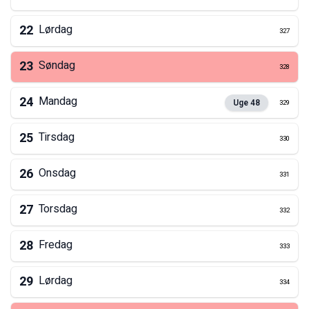
22
Lørdag
327
23
Søndag
328
24
Mandag
Uge
48
329
25
Tirsdag
330
26
Onsdag
331
27
Torsdag
332
28
Fredag
333
29
Lørdag
334