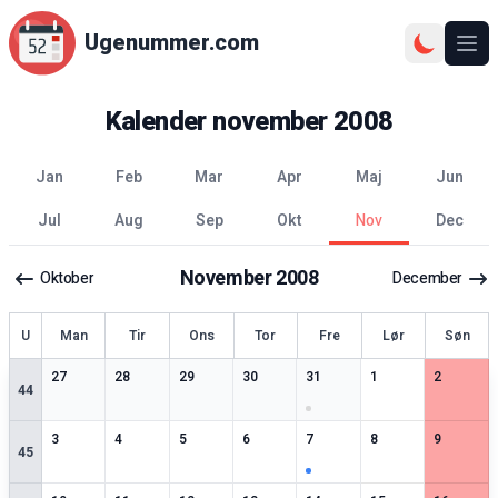
Ugenummer.com
Åbn
Kalender
november
2008
jan
feb
mar
apr
maj
jun
jul
aug
sep
okt
nov
dec
November
2008
Oktober
December
ge
U
Man
Tir
Ons
Tor
Fre
Lør
Søn
0
særlige datoer
0
særlige datoer
0
særlige datoer
0
særlige datoer
1
særlige datoer
0
særlige datoer
0
særlige 
27
28
29
30
31
1
2
44
0
særlige datoer
0
særlige datoer
0
særlige datoer
0
særlige datoer
1
særlige datoer
0
særlige datoer
0
særlige 
3
4
5
6
7
8
9
45