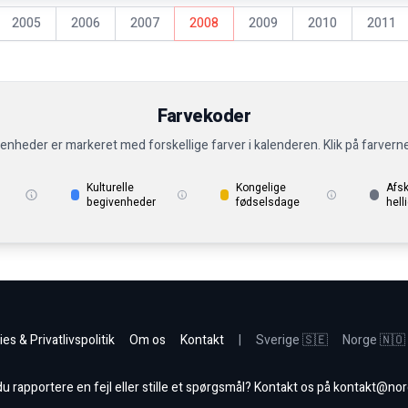
2005
2006
2007
2008
2009
2010
2011
Farvekoder
venheder er markeret med forskellige farver i kalenderen. Klik på farvern
Kulturelle
Kongelige
Afs
begivenheder
fødselsdage
hell
es & Privatlivspolitik
Om os
Kontakt
|
Sverige 🇸🇪
Norge 🇳🇴
 rapportere en fejl eller stille et spørgsmål? Kontakt os på
kontakt@nor