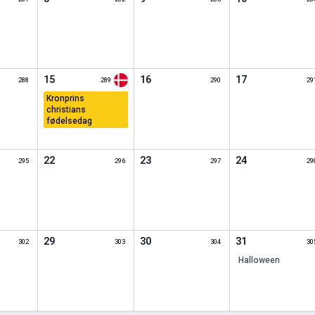
15
16
17
288
289
290
29
kronprins
christians
fødelsedag
22
23
24
295
296
297
29
29
30
31
302
303
304
30
halloween