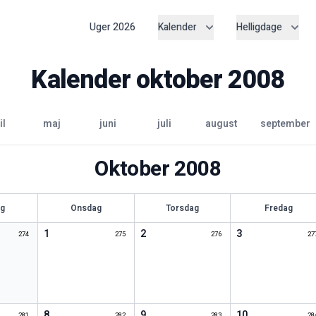
Uger
2026
Kalender
Helligdage
Kalender
oktober
2008
il
maj
juni
juli
august
september
Oktober
2008
ag
Onsdag
Torsdag
Fredag
1
2
3
274
275
276
27
8
9
10
281
282
283
28