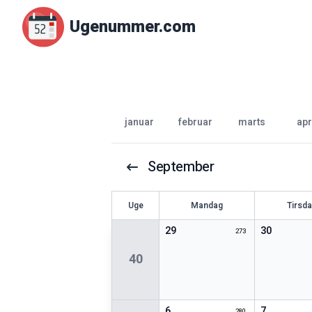
Ugenummer.com
januar
februar
marts
apr
September
U
ge
Mandag
Tirsd
29
30
273
40
6
7
280