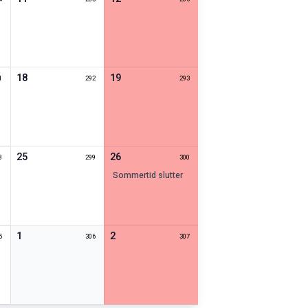
18
19
1
292
293
25
26
8
299
300
sommertid slutter
1
2
5
306
307