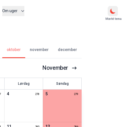
Om uger
Mørkt tema
oktober
november
december
November
Lørdag
Søndag
4
5
7
278
279
11
12
4
285
286