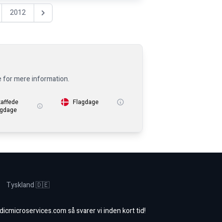
2012
Nästa år
e for mere information.
kaffede
Flagdage
igdage
Tyskland 🇩🇪
dicmicroservices.com
så svarer vi inden kort tid!