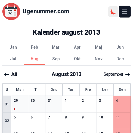
Ugenummer.com
Åbn
Kalender
august
2013
jan
feb
mar
apr
maj
jun
jul
aug
sep
okt
nov
dec
August
2013
Juli
September
ge
U
Man
Tir
Ons
Tor
Fre
Lør
Søn
1
særlige datoer
0
særlige datoer
0
særlige datoer
0
særlige datoer
0
særlige datoer
0
særlige datoer
0
særlige 
29
30
31
1
2
3
4
31
0
særlige datoer
0
særlige datoer
0
særlige datoer
0
særlige datoer
0
særlige datoer
0
særlige datoer
0
særlige 
5
6
7
8
9
10
11
32