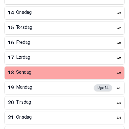
14
Onsdag
226
15
Torsdag
227
16
Fredag
228
17
Lørdag
229
18
Søndag
230
19
Mandag
Uge
34
231
20
Tirsdag
232
21
Onsdag
233