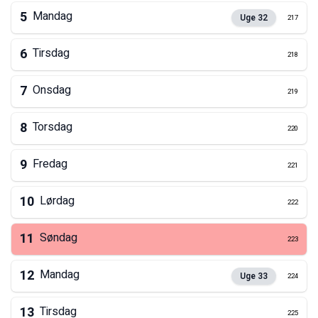
5
Mandag
Uge
32
217
6
Tirsdag
218
7
Onsdag
219
8
Torsdag
220
9
Fredag
221
10
Lørdag
222
11
Søndag
223
12
Mandag
Uge
33
224
13
Tirsdag
225