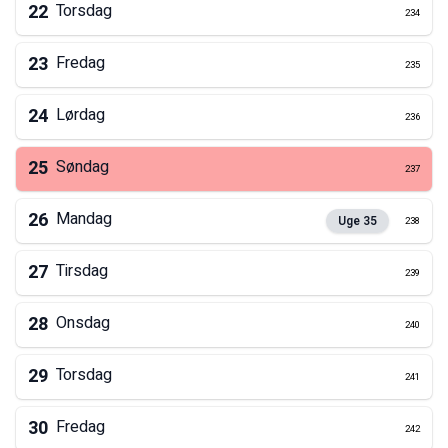
22
Torsdag
234
23
Fredag
235
24
Lørdag
236
25
Søndag
237
26
Mandag
Uge
35
238
27
Tirsdag
239
28
Onsdag
240
29
Torsdag
241
30
Fredag
242