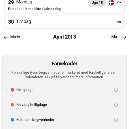
29
Mandag
Uge
18
119
prinsesse benedikte fødelsedag
30
Tirsdag
120
April
2013
Marts
Maj
Farvekoder
Forskellige typer begivenheder er markeret med forskellige farver i
kalenderen. Klik på farverne for mere information.
Helligdage
Halvdag helligdage
Kulturelle begivenheder