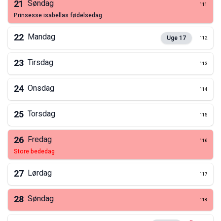
21
Søndag
111
prinsesse isabellas fødelsedag
22
Mandag
Uge
17
112
23
Tirsdag
113
24
Onsdag
114
25
Torsdag
115
26
Fredag
116
store bededag
27
Lørdag
117
28
Søndag
118