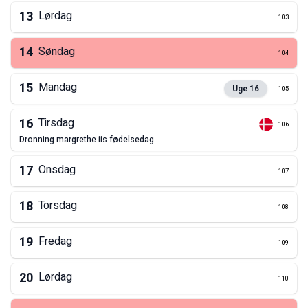
13
Lørdag
103
14
Søndag
104
15
Mandag
Uge
16
105
16
Tirsdag
106
dronning margrethe iis fødelsedag
17
Onsdag
107
18
Torsdag
108
19
Fredag
109
20
Lørdag
110