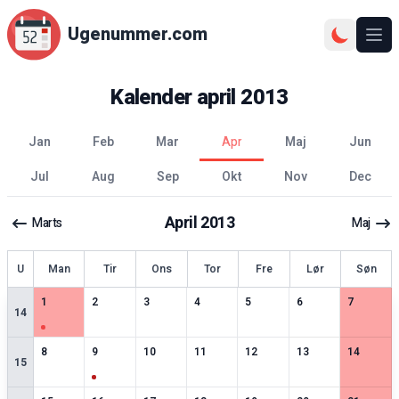
Ugenummer.com
Åbn
Kalender
april
2013
jan
feb
mar
apr
maj
jun
jul
aug
sep
okt
nov
dec
April
2013
Marts
Maj
ge
U
Man
Tir
Ons
Tor
Fre
Lør
Søn
1
særlige datoer
0
særlige datoer
0
særlige datoer
0
særlige datoer
0
særlige datoer
0
særlige datoer
0
særlige 
1
2
3
4
5
6
7
14
0
særlige datoer
1
særlige datoer
0
særlige datoer
0
særlige datoer
0
særlige datoer
0
særlige datoer
0
særlige 
8
9
10
11
12
13
14
15