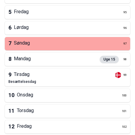
5
Fredag
95
6
Lørdag
96
7
Søndag
97
8
Mandag
Uge
15
98
9
Tirsdag
99
besættelsesdag
10
Onsdag
100
11
Torsdag
101
12
Fredag
102