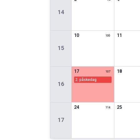
14
10
11
100
15
17
18
107
2. påskedag
16
24
25
114
17