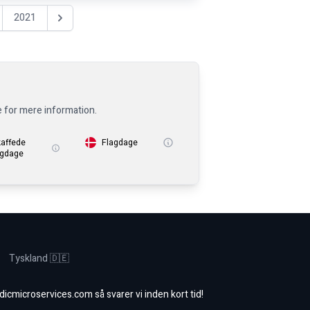
2021
Nästa år
e for mere information.
kaffede
Flagdage
igdage
Tyskland 🇩🇪
dicmicroservices.com
så svarer vi inden kort tid!