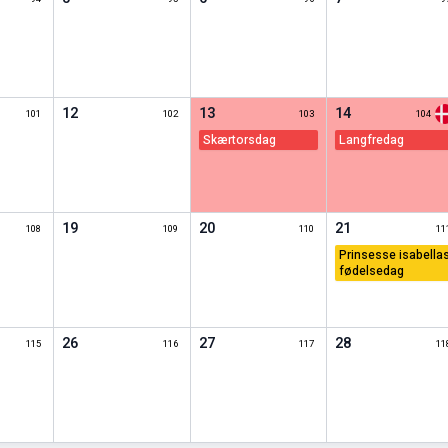
12
13
14
101
102
103
104
skærtorsdag
langfredag
19
20
21
108
109
110
11
prinsesse isabellas
fødelsedag
26
27
28
115
116
117
11