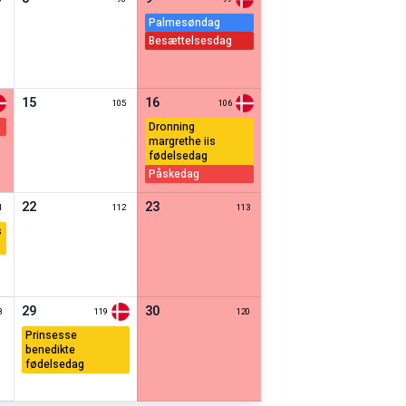
palmesøndag
besættelsesdag
15
16
105
106
dronning
margrethe iis
fødelsedag
påskedag
22
23
1
112
113
29
30
8
119
120
prinsesse
benedikte
fødelsedag