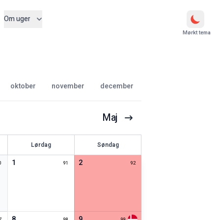
Om uger
Mørkt tema
oktober
november
december
Maj
Lørdag
Søndag
1
2
0
91
92
8
9
7
98
99