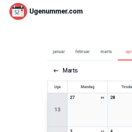
Ugenummer.com
januar
februar
marts
apri
Marts
U
ge
Mandag
Tirsd
27
28
86
13
3
4
93