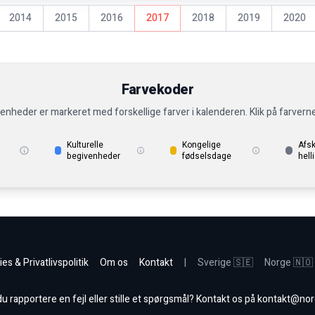
2014
2015
2016
2017
2018
2019
2020
Farvekoder
venheder er markeret med forskellige farver i kalenderen. Klik på farvern
Kulturelle
Kongelige
Afs
begivenheder
fødselsdage
hell
es & Privatlivspolitik
Om os
Kontakt
|
Sverige 🇸🇪
Norge 🇳🇴
 rapportere en fejl eller stille et spørgsmål? Kontakt os på
kontakt@nor