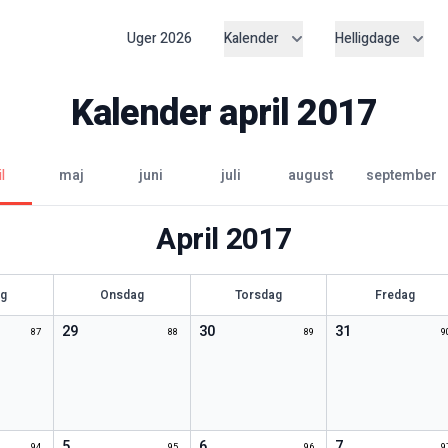
Uger
2026
Kalender
Helligdage
Kalender
april
2017
l
maj
juni
juli
august
september
April
2017
ag
Onsdag
Torsdag
Fredag
29
30
31
87
88
89
9
5
6
7
94
95
96
9