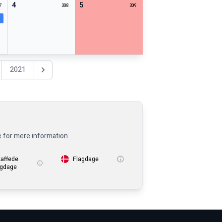
4
5
7
308
309
2021
Nästa år
e for mere information.
kaffede
Flagdage
igdage