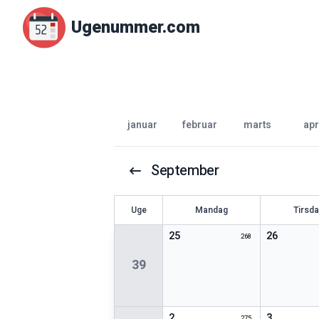
Ugenummer.com
januar
februar
marts
apr
September
U
ge
Mandag
Tirsd
25
26
268
39
2
3
275