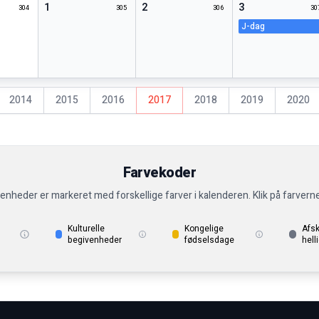
1
2
3
304
305
306
30
j-dag
2014
2015
2016
2017
2018
2019
2020
Farvekoder
venheder er markeret med forskellige farver i kalenderen. Klik på farvern
Kulturelle
Kongelige
Afs
begivenheder
fødselsdage
hell