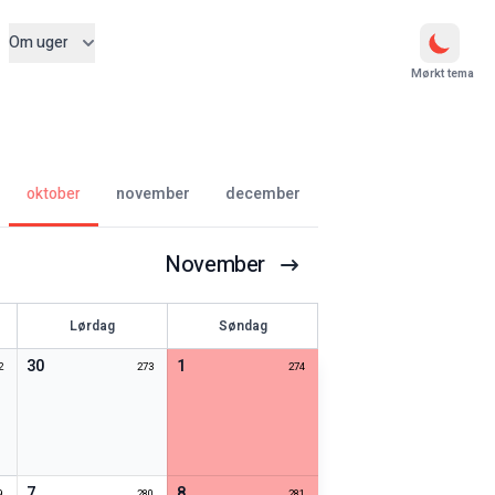
Om uger
Mørkt tema
oktober
november
december
November
Lørdag
Søndag
30
1
2
273
274
7
8
9
280
281