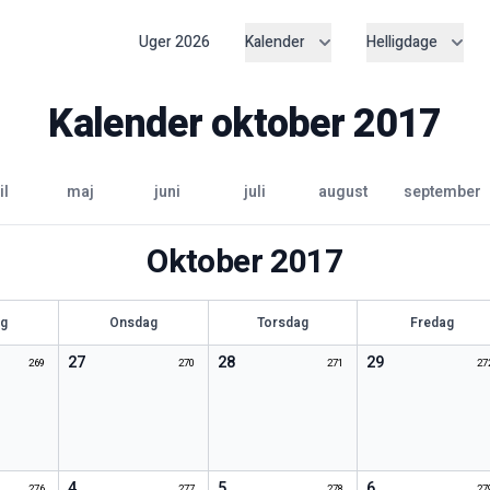
Uger
2026
Kalender
Helligdage
Kalender
oktober
2017
il
maj
juni
juli
august
september
Oktober
2017
ag
Onsdag
Torsdag
Fredag
27
28
29
269
270
271
27
4
5
6
276
277
278
27