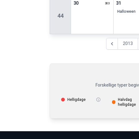
30
31
303
halloween
44
2013
Föregående år
Forskellige typer begi
Helligdage
Halvdag
helligdage