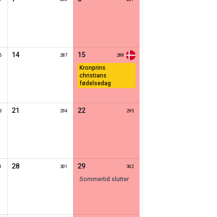
14
15
6
287
288
kronprins
christians
fødelsedag
21
22
3
294
295
28
29
0
301
302
sommertid slutter